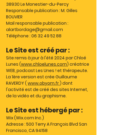
38930 Le Monestier-du-Percy
Responsable publication : M. Gilles
BOUVIER
Mail responsable publication :
alartbordage@gmail.com
Téléphone :
06 32 49 52 88
Le Site est créé par :
Site remis à jour à l'été 2024 par Chloé
Lunes (
www.chloelunes.com
) créatrice
WEB, podcast Les Unes ! et thérapeute.
La 1ère version est crée Guillaume
RAVERDY (
www.obyom.fr
) dont
l'activité est de créé des sites Internet,
de la vidéo et du graphisme.
Le Site est hébergé par :
Wix (Wix.com Inc.)
Adresse : 500 Terry A François Blvd San
Francisco, CA 94158