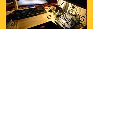
Mentions légales
•
CGV
•
CGU
❀
Site remis à jour avec amour par
Chloé Lunes
❀
Le Serre des Bayles, 38930 Le Monestier-