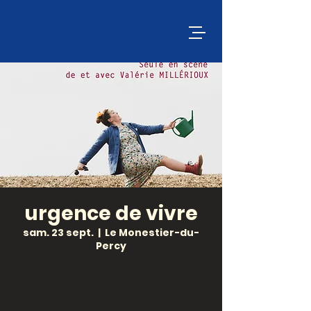
urgence de vivre
sam. 23 sept.
  |  
Le Monestier-du-
Percy
Une femme et ses valises. Sur le
point de tout quitter. Un seul
objectif, se laisser enfin le droit de