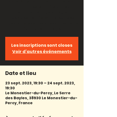
vivre. Mais avant de partir, elle va
d’abord rester. Faire un peu
de tri, de ménage et régler
quelques détails. Son coeur, ses
questions, ses tics et ses tocs ; et le
tic-tac de l’horloge.
Les inscriptions sont closes
Voir d'autres événements
Date et lieu
23 sept. 2023, 19:30 – 24 sept. 2023,
19:30
Le Monestier-du-Percy, Le Serre
des Bayles, 38930 Le Monestier-du-
Percy, France