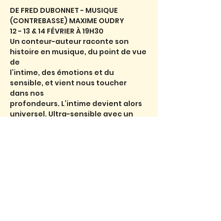
DE FRED DUBONNET - MUSIQUE 
(CONTREBASSE) MAXIME OUDRY
12 - 13 & 14 FÉVRIER À 19H30
Un conteur-auteur raconte son 
histoire en musique, du point de vue 
de
l’intime, des émotions et du 
sensible, et vient nous toucher 
dans nos
profondeurs. L’intime devient alors 
universel. Ultra-sensible avec un 
trou
d’amour dans le ventre c’est un 
chemin de Bohême, un mélange de
Lire plu >
Partager l'événement