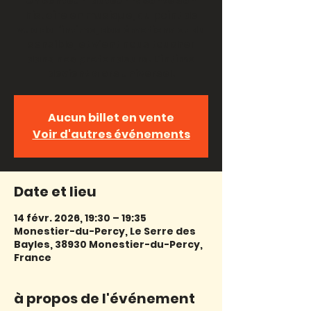
Un conteur-auteur raconte son
histoire en musique, du point de
vue de l’intime, des émotions et du
sensible, et vient nous toucher
dans nos profondeurs. L’intime
devient alors universel.
Aucun billet en vente
Voir d'autres événements
Date et lieu
14 févr. 2026, 19:30 – 19:35
Monestier-du-Percy, Le Serre des
Bayles, 38930 Monestier-du-Percy,
France
à propos de l'événement