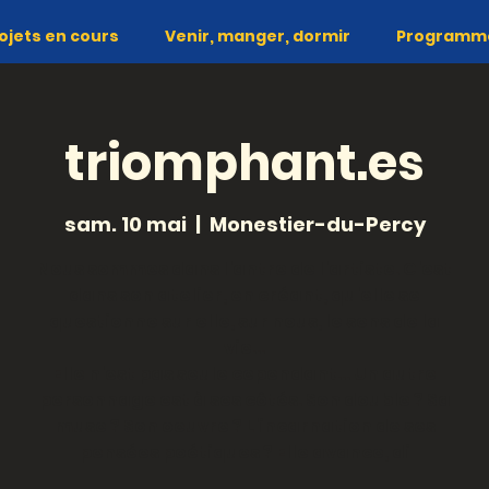
ojets en cours
Venir, manger, dormir
Programme 
triomphant.es
sam. 10 mai
  |  
Monestier-du-Percy
Nous sommes dans l'antre de l'artiste. C'est
dans son atelier, en créant, qu'elle se
questionne sur elle, sur nous, le sens de la
vie...
Elle n'est pas seule cependant... Un autre
personnage est à ses côtés. Son double ? Sa
muse ? Son oeuvre ? L'incarnation de ses
pensées poétiques ? Elle avance, di