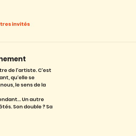
utres invités
énement
e de l'artiste. C'est
ant, qu'elle se
 nous, le sens de la
endant... Un autre
ôtés. Son double ? Sa