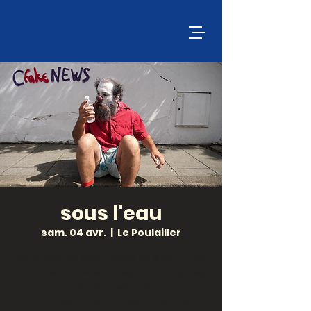
sous l'eau
sam. 04 avr.
  |  
Le Poulailler
Voilà quelques années que Caf’ a eu
une idée : Prévenir les humains des
catastrophes à venir.
Pour ça il tient absolument à