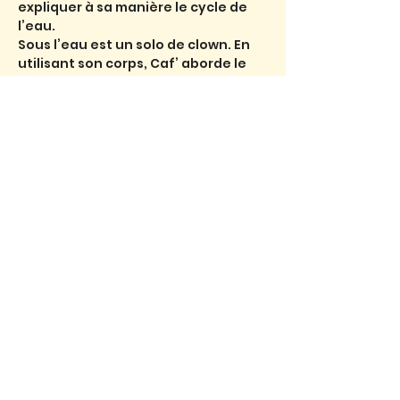
expliquer à sa manière le cycle de 
l’eau.
Sous l’eau est un solo de clown. En 
utilisant son corps, Caf’ aborde le 
cycle de l’eau jusqu’à ce que la 
parole devienne indispensable.
Partager l'événement
Mentions légales
•
CGV
•
CGU
❀
Site remis à jour avec amour par
Chloé Lunes
❀
Le Serre des Bayles, 38930 Le Monestier-
du-Percy - Téléphone :
06 32 49 52 88