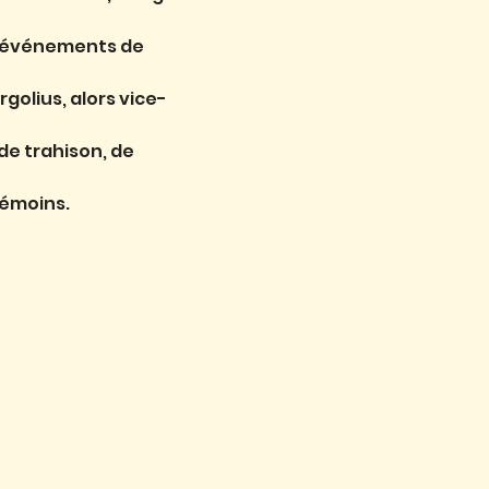
s événements de 
golius, alors vice-
e trahison, de 
témoins.