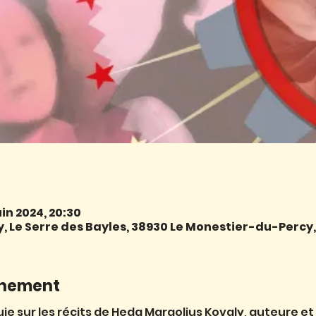
juin 2024, 20:30
 Le Serre des Bayles, 38930 Le Monestier-du-Percy
énement
ie sur les récits de Heda Margolius Kovaly, auteure et