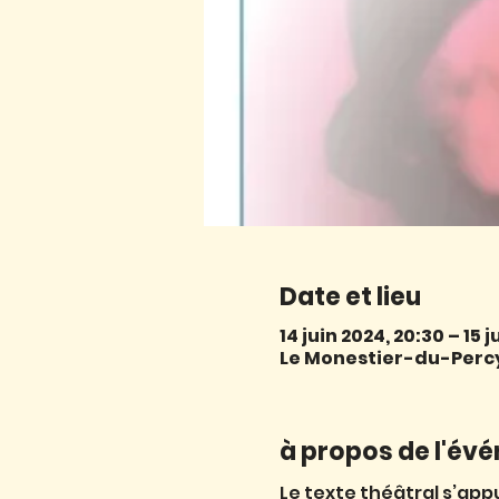
Date et lieu
14 juin 2024, 20:30 – 15 
Le Monestier-du-Percy,
à propos de l'év
Le texte théâtral s’appu