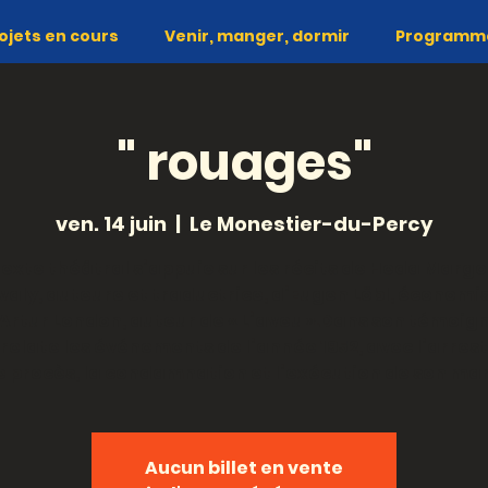
ojets en cours
Venir, manger, dormir
Programme 
" rouages"
ven. 14 juin
  |  
Le Monestier-du-Percy
texte théâtral s’appuie sur les récits de Heda Margo
valy, auteure et traductrice, d’Eugen Löbl, économis
’Artur London, auteur de « L’aveu ».Dans son témoig
relate les événements de l’année 1952, avec l’arrest
e procès, la condamnation et l’exécution de son mar
Aucun billet en vente