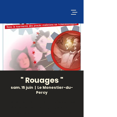
" Rouages "
sam. 15 juin
  |  
Le Monestier-du-
Percy
Le texte théâtral s’appuie sur les
récits de Heda Margolius Kovaly,
auteure et traductrice, d’Eugen