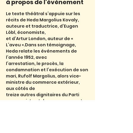
à propos de l'événement
Le texte théâtral s’appuie sur les 
récits de Heda Margolius Kovaly, 
auteure et traductrice, d’Eugen 
Löbl, économiste,
et d’Artur London, auteur de « 
L’aveu ».Dans son témoignage, 
Heda relate les événements de 
l’année 1952, avec
l’arrestation, le procès, la 
condamnation et l’exécution de son 
mari, Rufolf Margolius, alors vice-
ministre du commerce extérieur, 
aux côtés de
treize autres dignitaires du Parti 
communiste et du gouvernement, 
accusés de trahison, de complot 
contre l’Etat, d’intelligence avec les 
puissances
impérialistes et Israël.Le texte 
deMichal Laznovsky mêle les voix de 