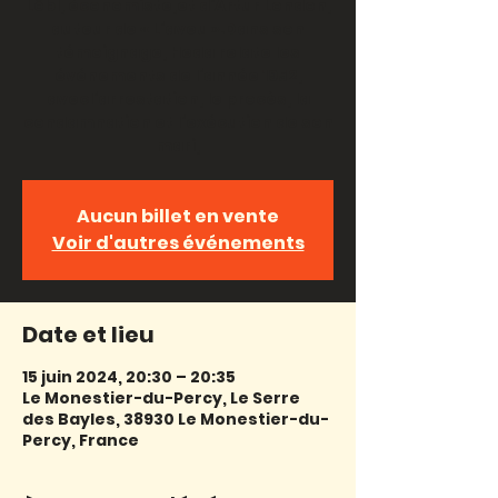
Löbl, économiste,et d’Artur London,
auteur de « L’aveu ».Dans son
témoignage, Heda relate les
événements de l’année 1952,
avecl’arrestation, le procès, la
condamnation et l’exécution de son
mari,
Aucun billet en vente
Voir d'autres événements
Date et lieu
15 juin 2024, 20:30 – 20:35
Le Monestier-du-Percy, Le Serre
des Bayles, 38930 Le Monestier-du-
Percy, France