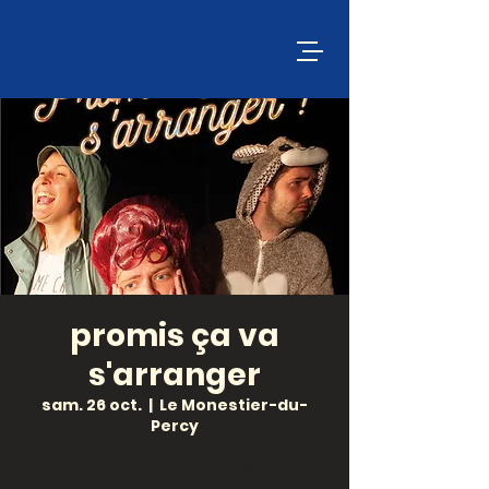
promis ça va
s'arranger
sam. 26 oct.
  |  
Le Monestier-du-
Percy
Spectacle déjanté, pailleté, mâtiné
d’humour noir, Cabaret « Promis ça