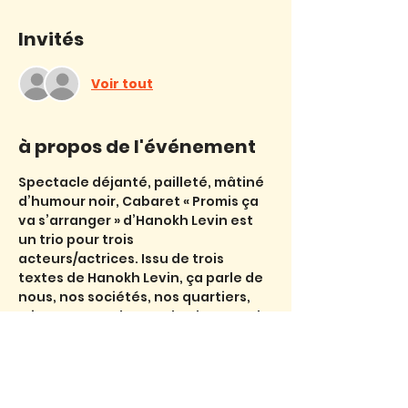
Invités
Voir tout
à propos de l'événement
Spectacle déjanté, pailleté, mâtiné 
d’humour noir, Cabaret « Promis ça 
va s’arranger » d’Hanokh Levin est 
un trio pour trois
acteurs/actrices. Issu de trois 
textes de Hanokh Levin, ça parle de 
nous, nos sociétés, nos quartiers, 
microcosmes du monde plus grand 
qui nous entoure, avec nos 
angoisses, nos joies et parfois nos 
guerres, et c’est, bien sûr, une 
comédie. Une suite de saynètes 