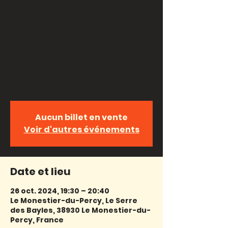
va s’arranger » d’Hanokh Levin est
un trio pour trois acteurs/actrices.
Issu de trois textes de Hanokh
Levin, ça parle de nous, nos
sociétés, nos quartiers,
microcosmes du monde plus grand
qui nous entoure, avec nos
angoisses, no
Aucun billet en vente
Voir d'autres événements
Date et lieu
26 oct. 2024, 19:30 – 20:40
Le Monestier-du-Percy, Le Serre
des Bayles, 38930 Le Monestier-du-
Percy, France