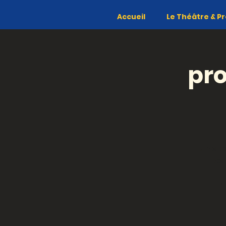
Accueil
Le Théâtre & Pr
pro
Une p
ce
Un