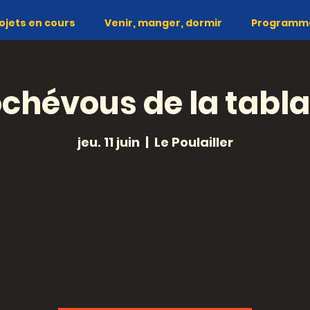
ojets en cours
Venir, manger, dormir
Programme 
chévous de la tab
jeu. 11 juin
  |  
Le Poulailler
PROCHÉVOUS DE LA TABLAMOI POÉSIE
SPECTACULAIRe
etite forme jouée par un contrebassiste donnant sa 
tte poésie singulière. Une heure d’élucubration sono
langagière et musicale.
 tendre et fol hommage à un poète méconnu du XX
siècle André MARTEL dit LE MA