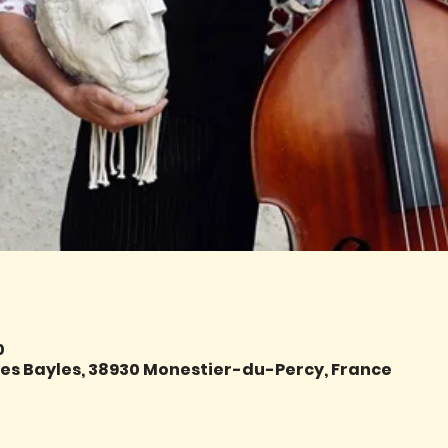
0
e des Bayles, 38930 Monestier-du-Percy, France