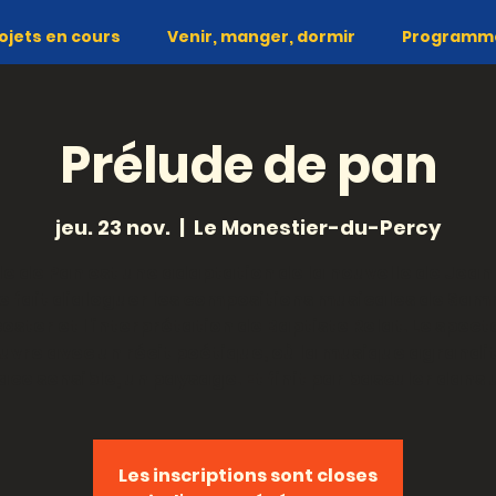
ojets en cours
Venir, manger, dormir
Programme 
Prélude de pan
jeu. 23 nov.
  |  
Le Monestier-du-Percy
e de Pan est une adaptation de la nouvelle de Jean
le fait dialoguer les compositions musicales de Sa
oster et l'interprétation de Baptiste Relat. Le spect
ouvre avec un récit poétique, où la musique agrandit
ce sensible, un paysage. Et finit par basculer dans 
Les inscriptions sont closes