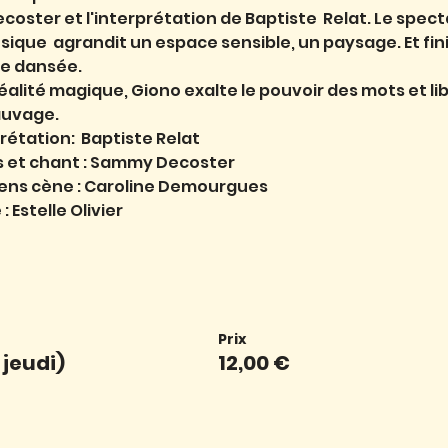
ster et l'interprétation de Baptiste  Relat. Le spect
sique  agrandit un espace sensible, un paysage. Et fin
se dansée.
alité magique, Giono exalte le pouvoir des mots et lib
auvage.
rétation:  Baptiste Relat
s et chant : Sammy Decoster
e ens cène : Caroline Demourgues
Estelle Olivier
Prix
 jeudi)
12,00 €