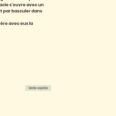
acle s'ouvre avec un 
it par basculer dans 
ère avec eux la 
Vente expirée