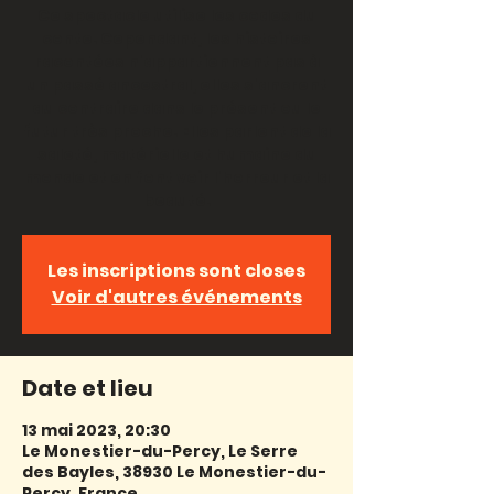
Ce spectacle utilise les codes du
conte. Cependant, les histoires
racontées n'appartiennent pas à
un passé ancestral, elles s'ancrent
au contraire dans le présent ou le
futur très proche. Elles parlent de la
saleté, matérielle et humaine du
monde et en font voir l'horreur et la
beauté.
Les inscriptions sont closes
Voir d'autres événements
Date et lieu
13 mai 2023, 20:30
Le Monestier-du-Percy, Le Serre
des Bayles, 38930 Le Monestier-du-
Percy, France