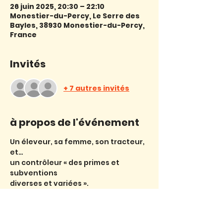
26 juin 2025, 20:30 – 22:10
Monestier-du-Percy, Le Serre des
Bayles, 38930 Monestier-du-Percy,
France
Invités
+ 7 autres invités
à propos de l'événement
Un éleveur, sa femme, son tracteur, 
et…
un contrôleur « des primes et 
subventions
diverses et variées ».
L’absurdité de certaines obligations 
et des
contrôles par eux-mêmes, font 