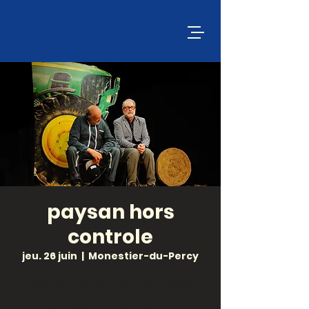
paysan hors
controle
jeu. 26 juin
  |  
Monestier-du-Percy
Un éleveur, sa femme, son tracteur,
et…