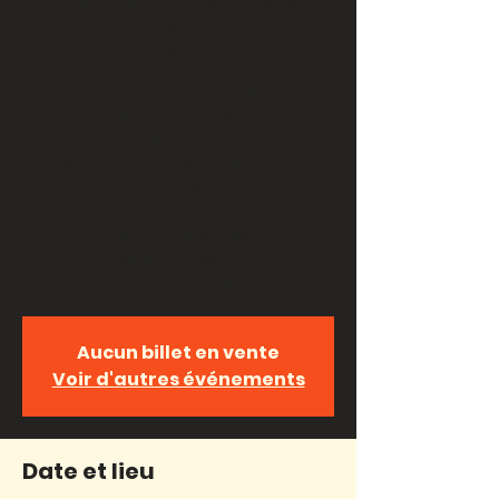
un contrôleur « des primes et
subventions
diverses et variées ».
L’absurdité de certaines
obligations et des
contrôles par eux-mêmes, font
monter la
tension entre le paysan et le
contrôleur.
Humour
et dérision au service d’un
témoignage sur
le monde agricole q
Aucun billet en vente
Voir d'autres événements
Date et lieu