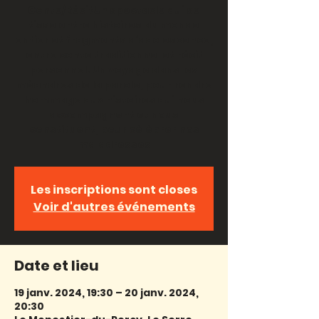
Conte/RécitUn spectacle qui se
tisse entre histoires du monde
entier et fragments d’adolescence,
entre conte traditionnel et récit
personnel. Un voyage dans les
méandres de la parole, pour rendre
hommage aux histoires qui nous
accompagnent et nous
constituent, pour célébrer nos
maladresses
Les inscriptions sont closes
Voir d'autres événements
Date et lieu
19 janv. 2024, 19:30 – 20 janv. 2024,
20:30