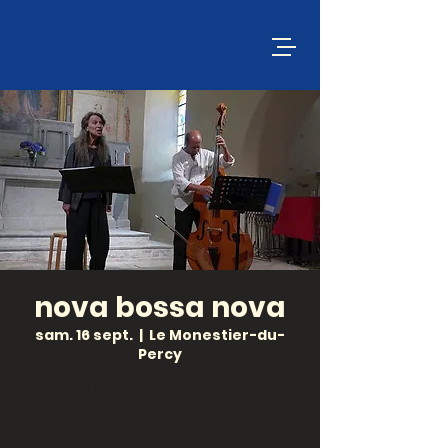
nova bossa nova
sam. 16 sept.
  |  
Le Monestier-du-
Percy
Nelly et Vincent nous plongent dans
les harmonies complexes de la
bossa nova, et magnifient, par leur