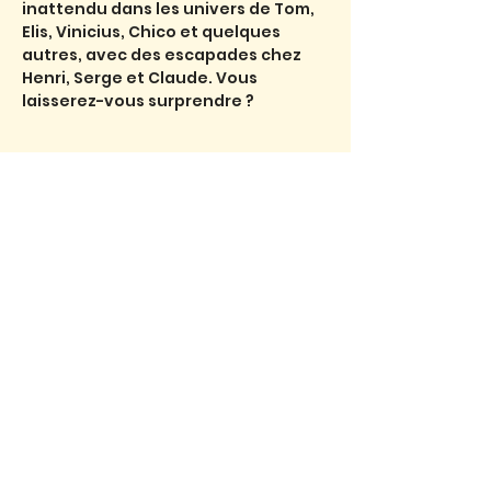
inattendu dans les univers de Tom, 
Elis, Vinicius, Chico et quelques 
autres, avec des escapades chez 
Henri, Serge et Claude. Vous
laisserez-vous surprendre ?
Billets
Vente expirée
Type de billet
nova bossa ( samedi)
Prix
12,00 €