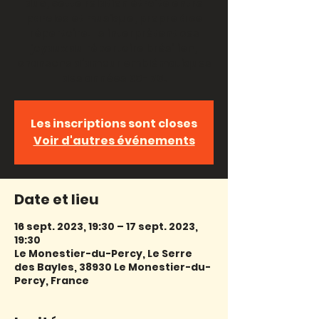
duo, cette relation étroite entre
paroles et musique, propre à ce
répertoire. Ils interprètent ces
joyaux du répertoire brésilien,
chansons d’amour emblématiques
des années 60- 70.
Les inscriptions sont closes
Voir d'autres événements
Date et lieu
16 sept. 2023, 19:30 – 17 sept. 2023,
19:30
Le Monestier-du-Percy, Le Serre
des Bayles, 38930 Le Monestier-du-
Percy, France