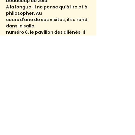
beaucoup de zèle.
A la longue, il ne pense qu’à lire et à 
philosopher. Au
cours d’une de ses visites, il se rend 
dans la salle
numéro 6, le pavillon des aliénés. Il 
rencontre Ivan et
Lire plu >
Partager l'événement
Mentions légales
•
CGV
•
CGU
❀
Site remis à jour avec amour par
Chloé Lunes
❀