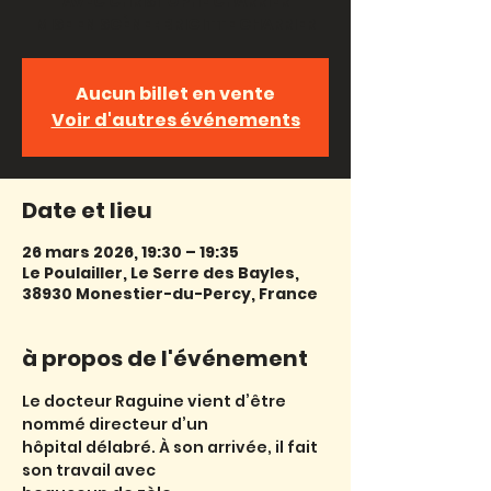
AVEC CHRISTOPHE CHARRIER
MISE EN SCÈNE : BRIGITTE CHARRIER
Aucun billet en vente
Voir d'autres événements
Date et lieu
26 mars 2026, 19:30 – 19:35
Le Poulailler, Le Serre des Bayles,
38930 Monestier-du-Percy, France
à propos de l'événement
Le docteur Raguine vient d’être 
nommé directeur d’un
hôpital délabré. À son arrivée, il fait 
son travail avec