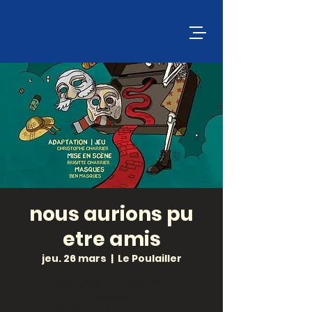
nous aurions pu
etre amis
jeu. 26 mars
  |  
Le Poulailler
D'APRÈS "LA SALLE N°6" D'ANTON
TCHEKOV