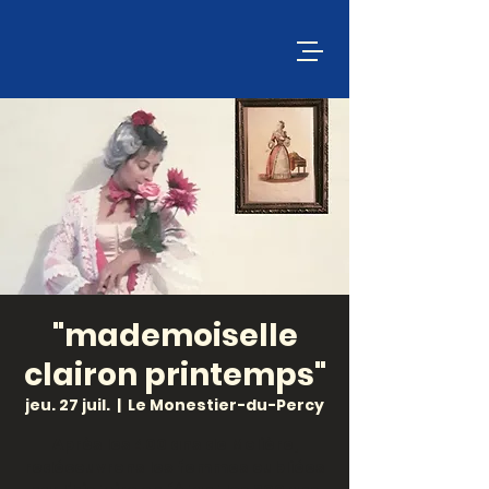
"mademoiselle
clairon printemps"
jeu. 27 juil.
  |  
Le Monestier-du-Percy
Après les 400 ans de Molière,
redécouvrons les femmes oubliées