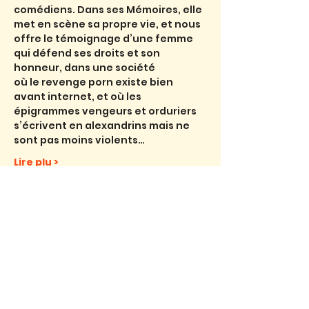
comédiens. Dans ses Mémoires, elle 
met en scène sa propre vie, et nous 
offre le témoignage d’une femme 
qui défend ses droits et son 
honneur, dans une société
où le revenge porn existe bien 
avant internet, et où les 
épigrammes vengeurs et orduriers 
s’écrivent en alexandrins mais ne 
sont pas moins violents…
Lire plu >
Billets
Vente expirée
Type de billet
mademoiselle (jeudi)