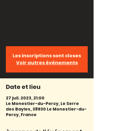
par l’histoire en fêtant les 300 ans
de Mademoiselle Clairon ! Née en
1723, Claire Joseph Hippolyte Leris,
dite Clairon, est l’une des plus
grandes comédiennes du XVIIIe
siècle. Autrice également, de ses
Mémoires
Les inscriptions sont closes
Voir autres événements
Date et lieu
27 juil. 2023, 21:00
Le Monestier-du-Percy, Le Serre
des Bayles, 38930 Le Monestier-du-
Percy, France