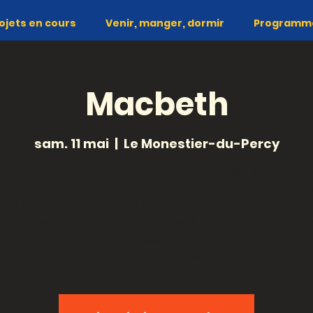
ojets en cours
Venir, manger, dormir
Programme 
Macbeth
sam. 11 mai
  |  
Le Monestier-du-Percy
ailles dans les landes, vols de sorcières dans la br
aux forts… En s’inspirant librement de Shakespeare
ons le pari audacieux d’une scénographie radical
 et de la dérision pour dépoussiérer Macbeth et le 
accessible
à tous, de 7 à 77 ans.