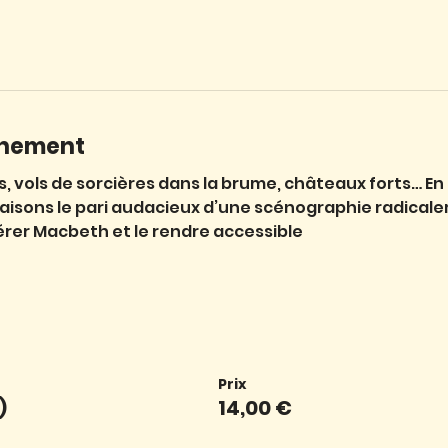
énement
s, vols de sorcières dans la brume, châteaux forts… En 
isons le pari audacieux d’une scénographie radicalem
érer Macbeth et le rendre accessible
Prix
)
14,00 €