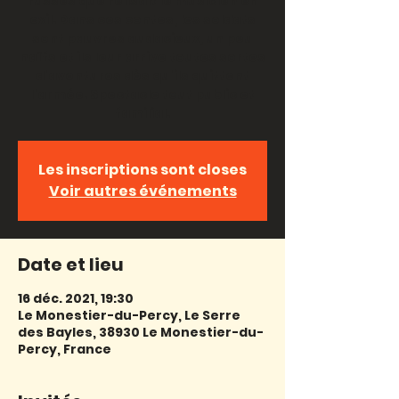
russes que relisait le musicien en
exil. Dans ces contes, les soldats
sont pauvres audacieux, un peu
naïfs et ils leur arrive toutes sortes
d'aventures dès qu'ils quittent
l'armée. Spectacle tout public et
familial.
Les inscriptions sont closes
Voir autres événements
Date et lieu
16 déc. 2021, 19:30
Le Monestier-du-Percy, Le Serre
des Bayles, 38930 Le Monestier-du-
Percy, France