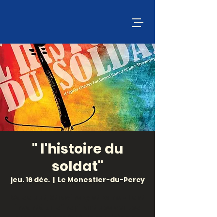
" l'histoire du
soldat"
jeu. 16 déc.
  |  
Le Monestier-du-Percy
Ce soldat, Stravinsky et Ramuz l'ont
inventé en s'inspirant des contes