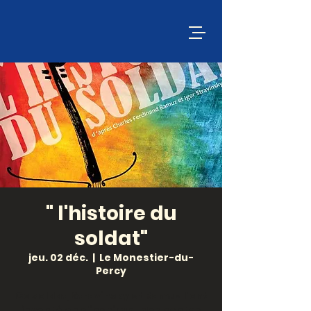
" l'histoire du
soldat"
jeu. 02 déc.
  |  
Le Monestier-du-
Percy
Ce soldat, Stravinsky et Ramuz l'ont
inventé en s'inspirant des contes