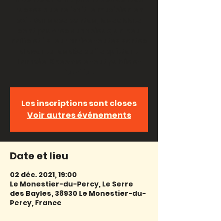
russes que relisait le musicien en
exil. Dans ces contes, les soldats
sont pauvres audacieux, un peu
naïfs et ils leur arrive toutes sortes
d'aventures dès qu'ils quittent
l'armée. Spectacle tout public et
familial.
Les inscriptions sont closes
Voir autres événements
Date et lieu
02 déc. 2021, 19:00
Le Monestier-du-Percy, Le Serre
des Bayles, 38930 Le Monestier-du-
Percy, France