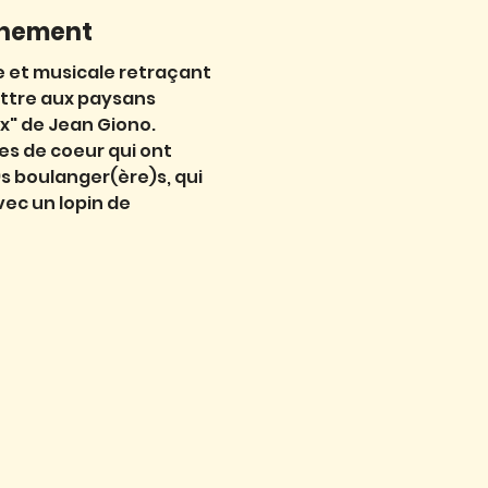
énement
e et musicale retraçant
ettre aux paysans
ix" de Jean Giono.
res de coeur qui ont
 boulanger(ère)s, qui
ec un lopin de