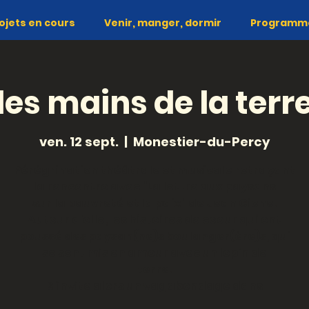
ojets en cours
Venir, manger, dormir
Programme 
les mains de la terr
ven. 12 sept.
  |  
Monestier-du-Percy
Pérégrination théâtrale et musicale retraçant
la rencontre avec "La lettre aux paysans
sur la pauvreté et la paix" de Jean Giono.
Autour d'elle, les histoires de coeur qui ont
poussé des paysan(ne)s boulanger(ère)s, qui
se sont mis en amour avec un lopin de
terre.
S'invite alors un vagabondage dans