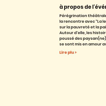
à propos de l'év
Pérégrination théâtral
la rencontre avec "La l
sur la pauvreté et la pa
Autour d'elle, les histoi
poussé des paysan(ne)s
se sont mis en amour av
Lire plu >