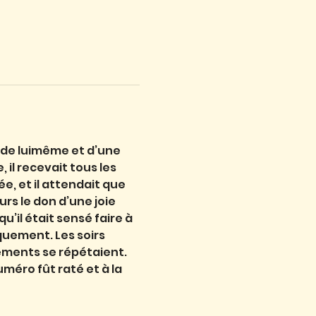
e de luimême et d’une 
 il recevait tous les 
e, et il attendait que 
rs le don d’une joie 
u’il était sensé faire à 
quement. Les soirs 
ements se répétaient. 
méro fût raté et à la 