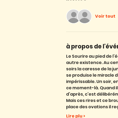
Voir tout
à propos de l'év
Le Sourire au pied de l’
autre existence. Au centr
soirs la caresse de la j
se produise le miracle d
impérissable. Un soir, en
ce moment-là. Quand il r
d’après, c’est délibéré
Mais ces rires et ce bro
place des ovations il r
Lire plu >