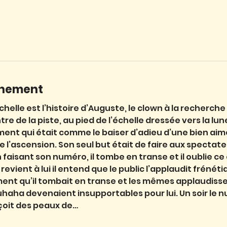
énement
échelle est l’histoire d’Auguste, le clown à la recherch
e de la piste, au pied de l’échelle dressée vers la lune,
ument qui était comme le baiser d’adieu d’une bien aimé
e l’ascension. Son seul but était de faire aux spectateu
 faisant son numéro, il tombe en transe et il oublie ce q
evient à lui il entend que le public l’applaudit frénéti
ment qu’il tombait en transe et les mêmes applaudiss
uhaha devenaient insupportables pour lui. Un soir le nu
eçoit des peaux de…