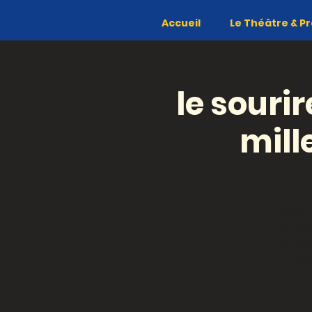
Accueil
Le Théâtre & Pr
le sourir
mill
Le Sou
la re
la pis
les