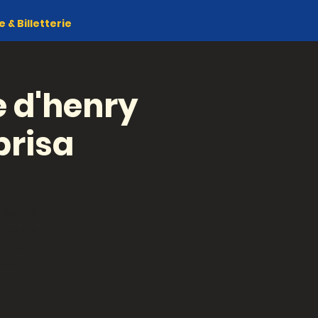
& Billetterie
le d'henry
brisa
clown à
tre de
it tous
iser