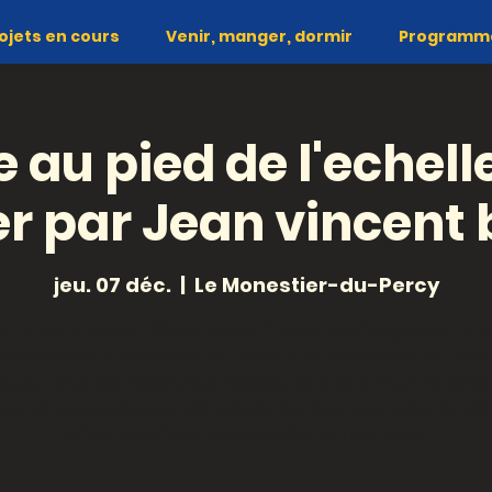
ojets en cours
Venir, manger, dormir
Programme 
e au pied de l'echel
er par Jean vincent 
jeu. 07 déc.
  |  
Le Monestier-du-Percy
rire au pied de l’échelle est l’histoire d’Auguste, le 
cherche de luimême et d’une autre existence. Au cen
te, au pied de l’échelle dressée vers la lune, il receva
 soirs la caresse de la jument qui était comme le ba
d’adieu d’une bien aimée, et il attend