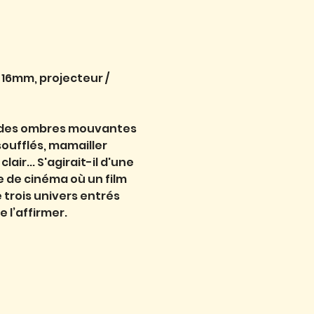
 16mm, projecteur / 
er des ombres mouvantes 
oufflés, mamailler 
r... S'agirait-il d'une 
 de cinéma où un film 
 trois univers entrés 
 l’affirmer.