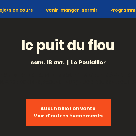
ojets en cours
Venir, manger, dormir
Programme 
le puit du flou
sam. 18 avr.
  |  
Le Poulailler
EIGBEDER : INSTRUMENTS SOUFFLÉS, OBJETS À VENTS / 
UARD : BOBINES, PROJECTEUR / HUGO ROUSSEL : GUIT
Aucun billet en vente
Voir d'autres événements