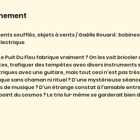
énement
nts soufflés, objets à vents / Gaëlle Rouard : bobines
électrique
 Le Puit Du Flou fabrique vraiment ? On les voit bricol
es, trafiquer des tempêtes avec divers instruments s
ues avec une guitare, mais tout ceci n'est pas très clai
que sans chaman ni rituel ? D'une mystérieuse séance
ts de musique ? D'un étrange constat à l'amiable entre
-point du cosmos ? Le trio lui-même se garderait bien de