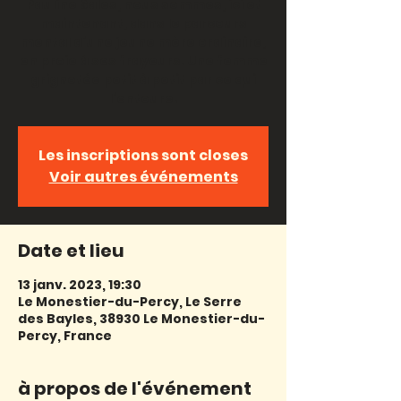
Pauline Sales, nous sommes, ici et
maintenant, dans le parcours
mental d’une jeune mère ordinaire,
en proie à ses frayeurs. Une femme
grignotée petit à petit par ce qui
l’entoure.
Les inscriptions sont closes
Voir autres événements
Date et lieu
13 janv. 2023, 19:30
Le Monestier-du-Percy, Le Serre
des Bayles, 38930 Le Monestier-du-
Percy, France
à propos de l'événement