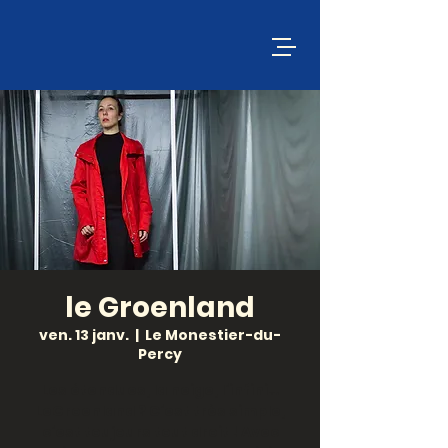
le Groenland
ven. 13 janv.
  |  
Le Monestier-du-
Percy
Les étendues, la neige, l’infini…
LeGroenland ? C’est très simple,
c’est toujours tout droit ! Avec