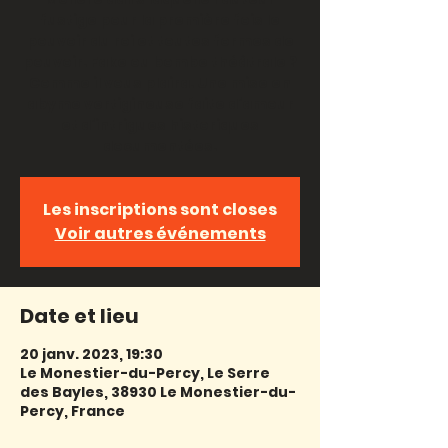
fustige pour la première fois le
pouvoir du roi et toutes formes de
pouvoir. Fake ou bombe théâtrale ?
Comme il vous plaira. Une mise en
abyme vertigineuse faite d’amour
et d’intrigues historiques
documentées.
Les inscriptions sont closes
Voir autres événements
Date et lieu
20 janv. 2023, 19:30
Le Monestier-du-Percy, Le Serre
des Bayles, 38930 Le Monestier-du-
Percy, France