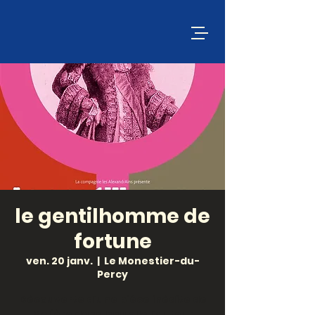
le gentilhomme de
fortune
ven. 20 janv.
  |  
Le Monestier-du-
Percy
Découverte d’une pièce inédite de
Molière dans laquelle l’auteur