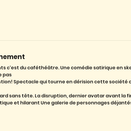
énement
ts c'est du caféthéâtre. Une comédie satirique en ske
e pas
estion! Spectacle qui tourne en dérision cette société
 sans tête. La disruption, dernier avatar avant la fi
ique et hilarant Une galerie de personnages déjantés