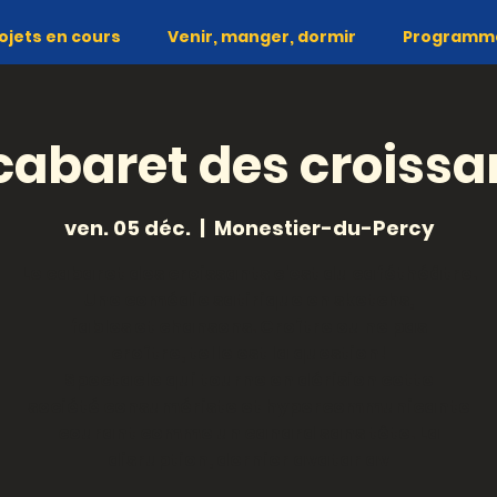
ojets en cours
Venir, manger, dormir
Programme 
 cabaret des croissa
ven. 05 déc.
  |  
Monestier-du-Percy
Le cabaret des croissants c'est du caféthéâtre.
Une comédie satirique en sketchs,
fables et chansons. Croître ou ne pas
croître, telle est la question!
Spectacle qui tourne en dérision cette
société consumériste et hypercommunicante
courant comme un canard sans tête. La
disruption, dernier avatar av