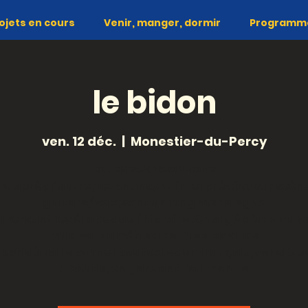
ojets en cours
Venir, manger, dormir
Programme 
le bidon
ven. 12 déc.
  |  
Monestier-du-Percy
BLUES FRANCOPHONE
ne après l’autre, les chansons interprétées sur scèn
guitare/voix, sont un long monologue
aversant les étapes de l’histoire. Chargé d’une cult
musicale américaine, Nicolas Vitas
ppris à faire sonner ses textes en français, sensible
aboutis, en gardant l’authentic