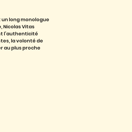
nt un long monologue
, Nicolas Vitas
t l’authenticité
tes, la volonté de
er au plus proche