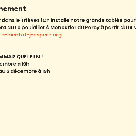
énement
ans le Trièves !On installe notre grande tablée pour
a au Le poulailler à Monestier du Percy à partir du 19 
a-bientot-j-espere.org
M MAIS QUEL FILM !
ovembre à 19h
 au 5 décembre à 19h