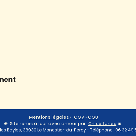
ement
Mentions légales
•
CGV
•
CGU
❀
Site remis à jour avec amour par
Chloé Lunes
❀
 des Bayles, 38930 Le Monestier-du-Percy - Téléphone :
06 32 49 