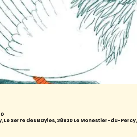
00
 Le Serre des Bayles, 38930 Le Monestier-du-Percy