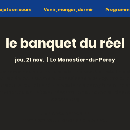
ojets en cours
Venir, manger, dormir
Programme 
le banquet du réel
jeu. 21 nov.
  |  
Le Monestier-du-Percy
us sommes de retour dans le Trièves !On installe no
 tablée pour deux deux sessions de BANQUETS DU R
era au Le poulailler à Monestier du Percy à partir du 
EMBRE. Plus d'infos et réservation sur www.a-biento
espere.org
---
UNE GRANDE TABLÉE
TROIS SOIRS UN MÊME FILM MAIS QU