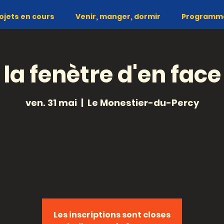
ojets en cours
Venir, manger, dormir
Programme 
la fenètre d'en face
ven. 31 mai
  |  
Le Monestier-du-Percy
nd le vieux romancier voit débarquer chez lui une j
mme qui a perdu son chat, on devine qu’elle n’a rien
un avec la mère Michelle, et que cette visite va ch
. La pièce de Jean Pierre Martinez est claire et limpi
Les inscriptions sont closes