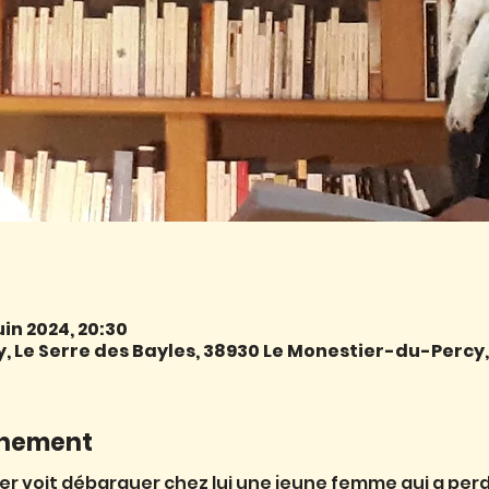
uin 2024, 20:30
 Le Serre des Bayles, 38930 Le Monestier-du-Percy
énement
r voit débarquer chez lui une jeune femme qui a perd