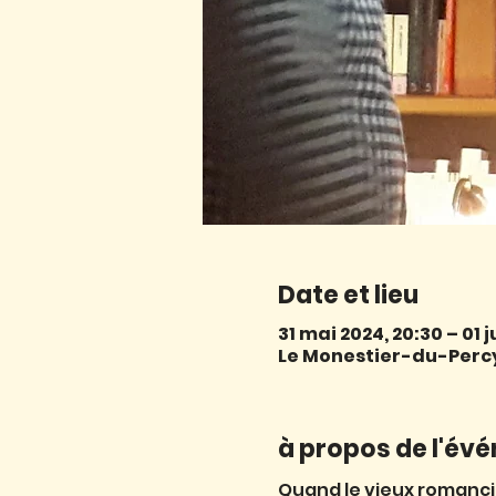
Date et lieu
31 mai 2024, 20:30 – 01 j
Le Monestier-du-Percy,
à propos de l'év
Quand le vieux romancie