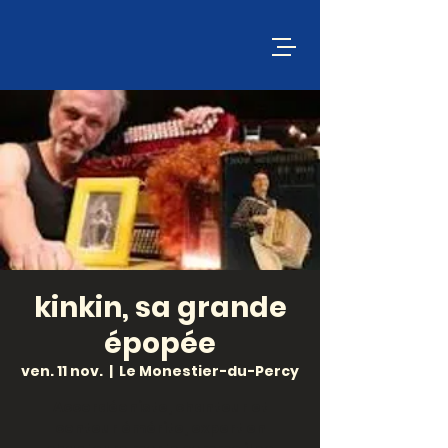
kinkin, sa grande
épopée
ven. 11 nov.
  |  
Le Monestier-du-Percy
Accordéoniste, chanteur et
conteur émérite, expert en