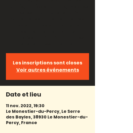
chanteurs morts comme il se
qualifie, Patrick enchante, avec des
zestes d'humour et sa voix
chaleureuse qui reprend, en les
revisitant, les standards de
l'accordéon et de la chanson
française, d'Edith Piaf à Charles
Trenet en passant entre au
Les inscriptions sont closes
Voir autres événements
Date et lieu
11 nov. 2022, 19:30
Le Monestier-du-Percy, Le Serre
des Bayles, 38930 Le Monestier-du-
Percy, France