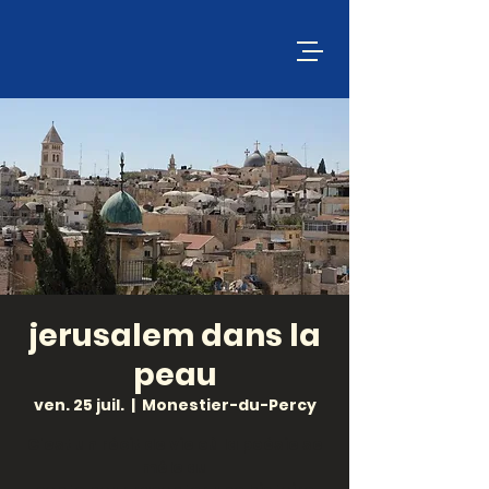
jerusalem dans la
peau
ven. 25 juil.
  |  
Monestier-du-Percy
C'est un récit de vie où la poésie se
mêle au