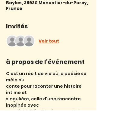
Bayles, 38930 Monestier-du-Percy,
France
Invités
Voir tout
à propos de l'événement
C'est un récit de vie où la poésie se 
mêle au
conte pour raconter une histoire 
intime et
singulière, celle d'une rencontre 
inopinée avec
une ville. Claire Bastier raconte le 
lien si fort
qui la rattache désormais à 
Jérusalem, après six