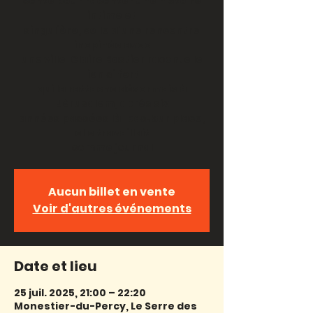
conte pour raconter une histoire
intime et
singulière, celle d'une rencontre
inopinée avec
une ville. Claire Bastier raconte le
lien si fort
qui la rattache désormais à
Jérusalem, après six
années passées là-bas. Sur place,
elle travaillait
comme journal
Aucun billet en vente
Voir d'autres événements
Date et lieu
25 juil. 2025, 21:00 – 22:20
Monestier-du-Percy, Le Serre des