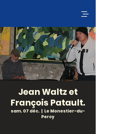
Jean Waltz et
François Patault.
sam. 07 déc.
  |  
Le Monestier-du-
Percy
.ART DES MOTS, c'est une belle
rencontre entre François Patault,