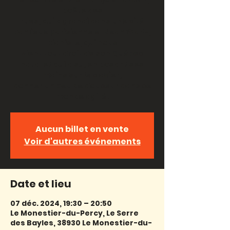
poëte des
rues, qui a grandi dans une cité
banlieue parisienne et Jean Waltz,
pianiste, qui nous
vient tout droit de son Québec
natal et qui a su, en posant ses
mains sur le clavier,
donner un peu de douceur dans ce
Aucun billet en vente
Voir d'autres événements
Date et lieu
07 déc. 2024, 19:30 – 20:50
Le Monestier-du-Percy, Le Serre
des Bayles, 38930 Le Monestier-du-