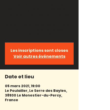
tous les temps, donne son récital
de monologues et tirades célèbre
du répertoire théâtral. Mais c'est
sans compter sur l'arrivée de
Victoire, sa nouvelle assistante qui
plus maladroite qu'efficace, va
mettre en péril la représentation.
Les inscriptions sont closes
Voir autres événements
Date et lieu
05 mars 2021, 19:00
Le Poulailler, Le Serre des Bayles,
38930 Le Monestier-du-Percy,
France