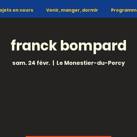
ojets en cours
Venir, manger, dormir
Programme 
franck bompard
sam. 24 févr.
  |  
Le Monestier-du-Percy
Franck est vendeur en porte à porte, spécialisé
dans l’électro ménager.Il est surtout
un excellent chanteur de karaoké. Durant
le confinement, il décide de prendre son
destin en main, lui qui depuis toujours avait
vécu «sa vie par procuration devant son
poste de télévision». Il lache tout pour réali