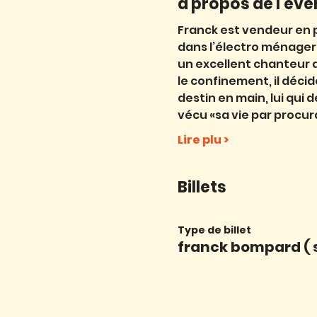
à propos de l'év
Franck est vendeur en p
dans l’électro ménager.
un excellent chanteur 
le confinement, il déci
destin en main, lui qui 
vécu «sa vie par procu
Lire plu >
Billets
Type de billet
franck bompard ( 