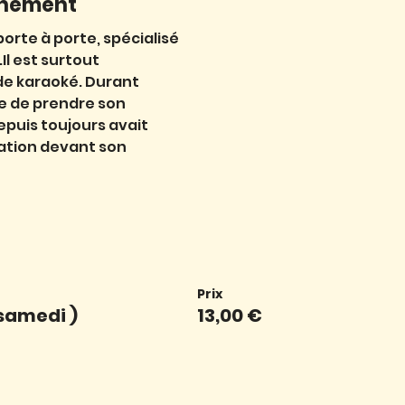
énement
orte à porte, spécialisé
Il est surtout
de karaoké. Durant
de de prendre son
depuis toujours avait
ration devant son
Prix
samedi )
13,00 €