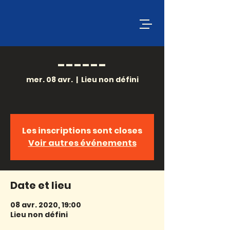
------
mer. 08 avr.
  |  
Lieu non défini
------
Les inscriptions sont closes
Voir autres événements
Date et lieu
08 avr. 2020, 19:00
Lieu non défini