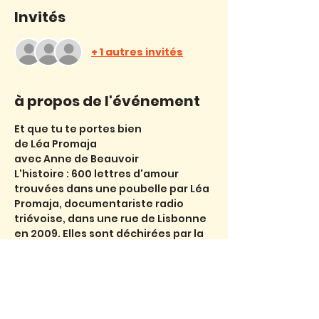
Invités
+ 1 autres invités
à propos de l'événement
Et que tu te portes bien
de Léa Promaja
avec Anne de Beauvoir
L'histoire : 600 lettres d'amour 
trouvées dans une poubelle par Léa 
Promaja, documentariste radio
triévoise, dans une rue de Lisbonne 
en 2009. Elles sont déchirées par la 
moitié. Elle a retrouvé l’autrice
des lettres, qui lui a confié sa 
correspondance. Ce spectacle 
radio-scénique redonne vie à trois 
années