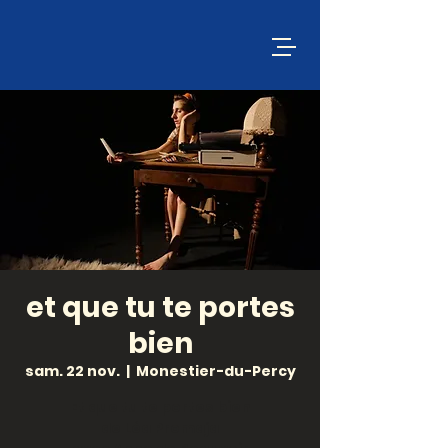
et que tu te portes
bien
sam. 22 nov.
  |  
Monestier-du-Percy
Et que tu te portes bien
de Léa Promaja