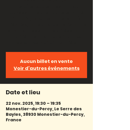
avec Anne de Beauvoir
L'histoire : 600 lettres d'amour
trouvées dans une poubelle par Léa
Promaja, documentariste radio
triévoise, dans une rue de Lisbonne
en 2009. Elles sont déchirées par la
moitié. Elle a retrouvé l’autrice
des lettres, qui lui a confié sa
Aucun billet en vente
Voir d'autres événements
Date et lieu
22 nov. 2025, 19:30 – 19:35
Monestier-du-Percy, Le Serre des
Bayles, 38930 Monestier-du-Percy,
France