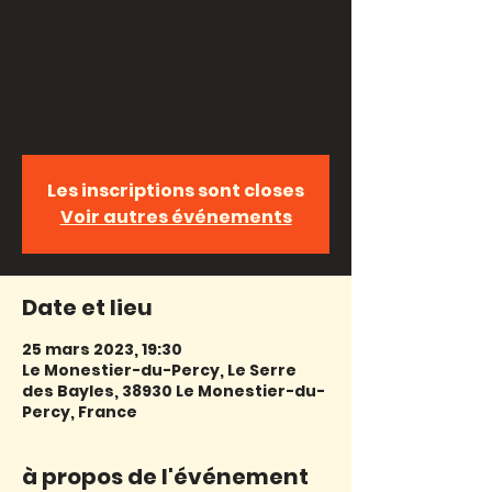
peuvent être, tour à tour,
veilles, jeunes, mères, filles,
malades, en bonne santé. Une
constellation de moments qui nous
parlent du lien à l’autre. Le chemin
n’est pas balisé.
Les inscriptions sont closes
Voir autres événements
Date et lieu
25 mars 2023, 19:30
Le Monestier-du-Percy, Le Serre
des Bayles, 38930 Le Monestier-du-
Percy, France
à propos de l'événement