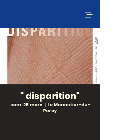
" disparition"
sam. 25 mars
  |  
Le Monestier-du-
Percy
Des mots. Du silence. Du
mouvement. De la musique. Deux
comédiennes. Deux femmes qui