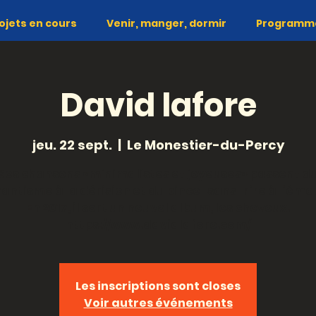
ojets en cours
Venir, manger, dormir
Programme 
David lafore
jeu. 22 sept.
  |  
Le Monestier-du-Percy
Ses chansons «minimalistes et joyeuses» passent d
antisme à la dérision et du pince-sans-rire à l’émot
En 2017, il sort un nouvel album, les cheveux.
https://www.davidlafore.com/
Les inscriptions sont closes
Voir autres événements