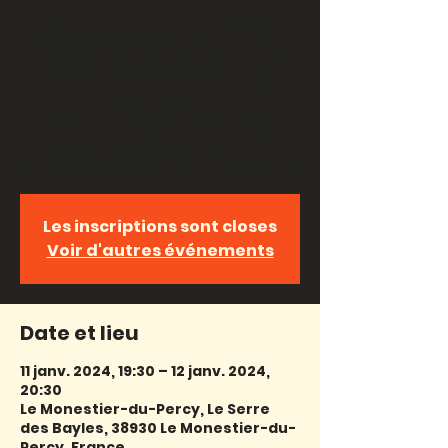
tranquille revêtu d’une blouse
blanche. On le nomme l’Infirmier.
Dans sa clinique il rapiéçait les
âmes déchirées que la folie
éparpillait.
Elle était une fois la patiente qui
frappa à la porte. De sa valise
sortaient les voix d’un autre monde,
Les inscriptions sont closes
Voir d'autres événements
Date et lieu
11 janv. 2024, 19:30 – 12 janv. 2024,
20:30
Le Monestier-du-Percy, Le Serre
des Bayles, 38930 Le Monestier-du-
Percy, France