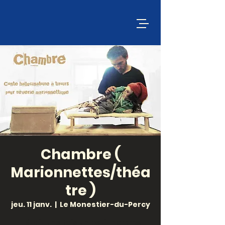
Chambre (
Marionnettes/théa
tre )
jeu. 11 janv.
  |  
Le Monestier-du-Percy
Il était une fois un petit homme