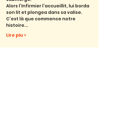
Alors l’Infirmier l’accueillit, lui borda 
son lit et plongea dans sa valise.
C’est là que commence notre 
histoire...
Lire plu >
Billets
Vente expirée
Type de billet
chambre ( jeudi )
Prix
12,00 €