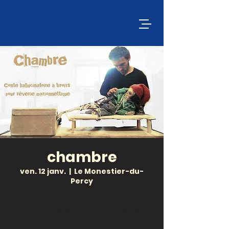
chambre
ven. 12 janv.
  |  
Le Monestier-du-
Percy
Il était une fois un petit homme
tranquille revêtu d’une blouse
blanche. On le nomme l’Infirmier.