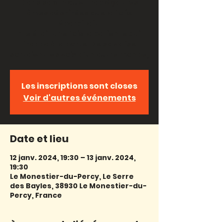
Dans sa clinique il rapiéçait les
âmes déchirées que la folie
éparpillait.
Elle était une fois la patiente qui
frappa à la porte. De sa valise
sortaient les voix d’un autre monde,
Les inscriptions sont closes
Voir d'autres événements
Date et lieu
12 janv. 2024, 19:30 – 13 janv. 2024,
19:30
Le Monestier-du-Percy, Le Serre
des Bayles, 38930 Le Monestier-du-
Percy, France