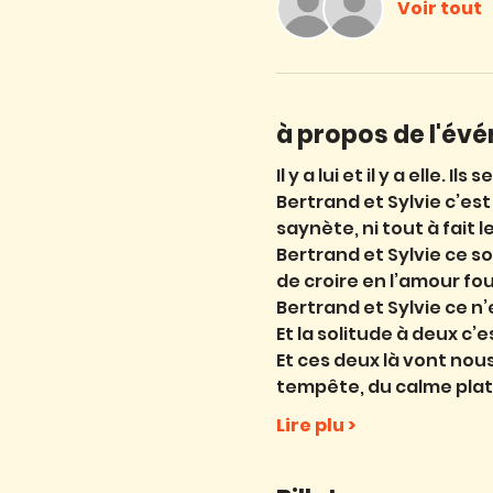
Voir tout
à propos de l'év
Il y a lui et il y a elle. 
Bertrand et Sylvie c’est
saynète, ni tout à fait 
Bertrand et Sylvie ce s
de croire en l’amour fou
Bertrand et Sylvie ce n’
Et la solitude à deux c’
Et ces deux là vont nous
tempête, du calme plat
Lire plu >