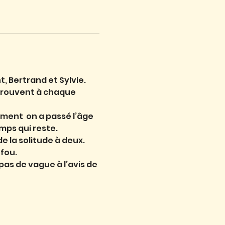
ent, Bertrand et Sylvie.
etrouvent à chaque 
ment  on a passé l’âge 
emps qui reste.
e la solitude à deux.
 fou.
pas de vague à l’avis de 