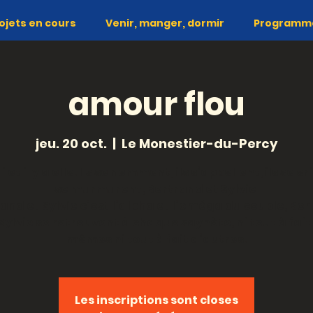
ojets en cours
Venir, manger, dormir
Programme 
amour flou
jeu. 20 oct.
  |  
Le Monestier-du-Percy
lui et il y a elle. Ils se nomment, ils s’appellent, ils se cri
se murmurent, Bertrand et Sylvie.
and et Sylvie c’est l’alpha et l’oméga du couple, Be
Sylvie se retrouvent à chaque saynète, ni tout à fait
Les inscriptions sont closes