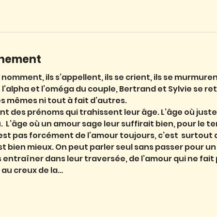
énement
Ils se nomment, ils s’appellent, ils se crient, ils se murmur
  l’alpha et l’oméga du couple, Bertrand et Sylvie se r
les mêmes ni tout à fait d’autres.
ont des prénoms qui trahissent leur âge. L’âge où juste
.  L’âge où un amour sage leur suffirait bien, pour le t
est pas forcément de l’amour toujours, c’est  surtout d
est bien mieux. On peut parler seul sans passer pour un
 entraîner dans leur traversée, de l’amour qui ne fait 
 au creux de la…