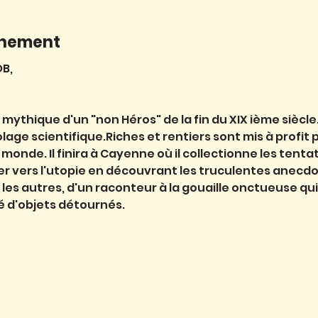
énement
B,
mythique d'un "non Héros" de la fin du XIX ième siècle. 
age scientifique.Riches et rentiers sont mis à profit p
monde. Il finira à Cayenne où il collectionne les tenta
r vers l'utopie en découvrant les truculentes anecdo
 les autres, d'un raconteur à la gouaille onctueuse q
é d'objets détournés.