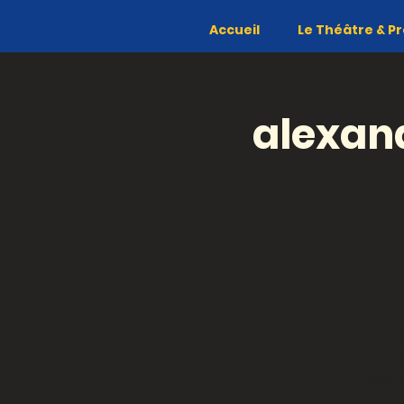
Accueil
Le Théâtre & Pr
alexand
Péné
X
Camb