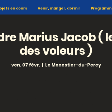
ojets en cours
Venir, manger, dormir
Programme 
re Marius Jacob ( l
des voleurs )
ven. 07 févr.
  |  
Le Monestier-du-Percy
ALEXANDRE MARIUS JACOB,
le prince des voleurs
de Gilles Rhodes
trez dans l'univers mythique d'un "non Héros" de la f
IX ième siècle. Anarchiste en Diable, il met au point 
riolage scientifique.Riches et rentiers sont mis à p
pour redistribuer les richesses et changer le mond