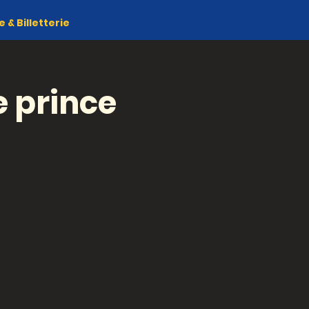
& Billetterie
e prince
in du
le
rofit
e