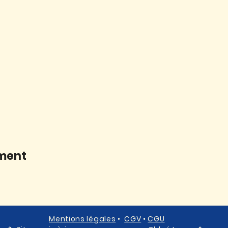
ement
Mentions légales
•
CGV
•
CGU