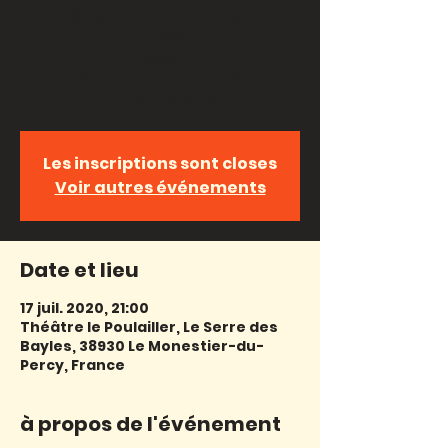
https://www.facebook.com/lembar
quee/
Teaser:
https://www.youtube.com/watch?
v=z-X-odyhrQA
Les inscriptions sont closes
Voir autres événements
Date et lieu
17 juil. 2020, 21:00
Théâtre le Poulailler, Le Serre des
Bayles, 38930 Le Monestier-du-
Percy, France
à propos de l'événement