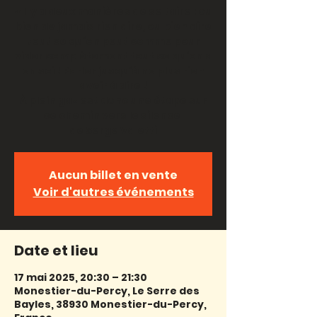
« Il y a deux manières de se taire : ou
bien de jamais rien dire, ou bien dire
tout ce qu’on peut comme pour
vider complètement tout ce qu’on a
en soi ! Parler jusqu’à ne plus rien
avoir à dire !
À plein gaz est donc une étape sur
ce chemin vers le silence.
Aucun billet en vente
Voir d'autres événements
Date et lieu
17 mai 2025, 20:30 – 21:30
Monestier-du-Percy, Le Serre des
Bayles, 38930 Monestier-du-Percy,