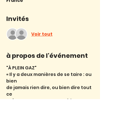
France
Invités
Voir tout
à propos de l'événement
"À PLEIN GAZ"
« Il y a deux manières de se taire : ou 
bien
de jamais rien dire, ou bien dire tout 
ce
qu’on peut comme pour vider 
complètement
tout ce qu’on a en soi ! Parler 
jusqu’à ne
plus rien avoir à dire !
Lire plu >