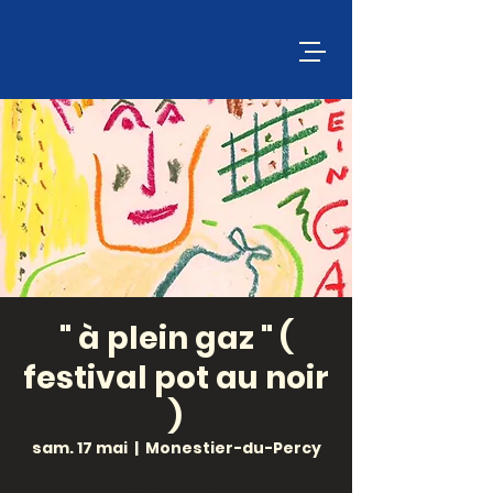
" à plein gaz " (
festival pot au noir
)
sam. 17 mai
  |  
Monestier-du-Percy
"À PLEIN GAZ"