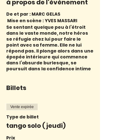
à propos de l'événement
De et par : MARC GELAS
Mise en scène : YVES MASSARI
Se sentant quelque peu à l’étroit
dans le vaste monde, notre héros
se réfugie chez lui pour faire le
point avec sa femme. Elle ne lui
répond pas. Il plonge alors dans une
épopée intérieure qui commence
dans l’absurde burlesque, se
poursuit dans la confidence intime
et se termine dans le fantastique
loufoque. Un conte drolatique pour
une quête universelle, un voyage
Billets
intime au cours duquel l’humour
sert de fil d’Ariane dans le dédale
de nos contradictions, de nos
Vente expirée
laideurs et de nos faiblesses mais
aussi de notre beauté et de notre
Type de billet
inépuisable envie de vivre.
tango solo ( jeudi)
Prix