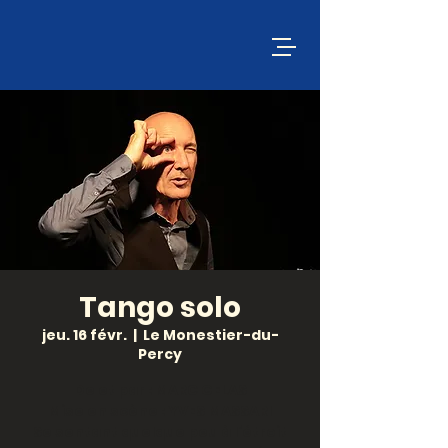
Tango solo
jeu. 16 févr.
  |  
Le Monestier-du-
Percy
De et par : MARC GELAS
Mise en scène : YVES MASSARI
Se sentant quelque peu à l’étroit