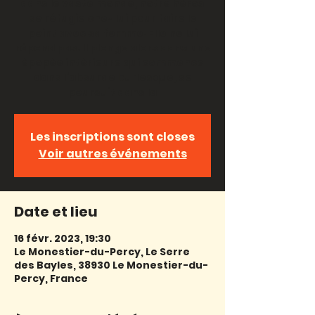
dans le vaste monde, notre héros
se réfugie chez lui pour faire le
point avec sa femme. Elle ne lui
répond pas. Il plonge alors dans une
épopée intérieure qui commence
dans l’absurde burlesque, se
poursuit dans la
Les inscriptions sont closes
Voir autres événements
Date et lieu
16 févr. 2023, 19:30
Le Monestier-du-Percy, Le Serre
des Bayles, 38930 Le Monestier-du-
Percy, France