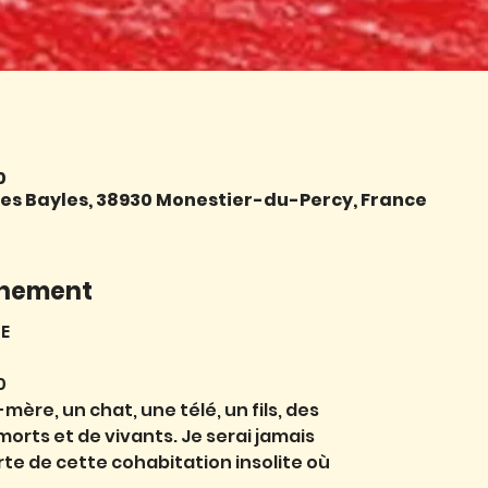
0
e des Bayles, 38930 Monestier-du-Percy, France
énement
E
0
mère, un chat, une télé, un fils, des
 morts et de vivants. Je serai jamais
te de cette cohabitation insolite où