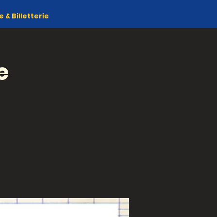
& Billetterie
e