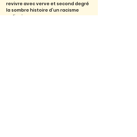
revivre avec verve et second degré 
la sombre histoire d’un racisme 
ordinaire.
 Entracte 10 mn
 SHINING -30mn-Elle a toujours eu 
peur d’aller voir Shining. Cendre 
Chassanne nous plonge dans le 
génial film de Kubrick et vit au 
présent l’envoûtement. Comment 
ne pas être englué dans le même 
cauchemar, que la famille prise au 
piège de l’Overlook hôtel ?
Partager l'événement