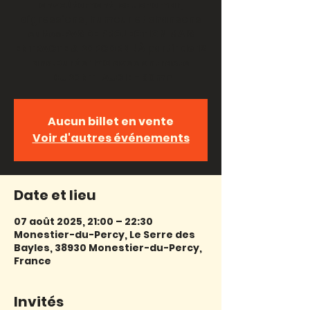
envoûtement, cauchemar,
digressions, humour et chansons
cultes.PAS DE PROJECTION MAIS
ENTRACTE & POPCORN ! À partir de 12
ans.Durée 1h10 avec entracte
DUPONT LAJOIE - 30mn
Aucun billet en vente
Voir d'autres événements
Date et lieu
07 août 2025, 21:00 – 22:30
Monestier-du-Percy, Le Serre des
Bayles, 38930 Monestier-du-Percy,
France
Invités