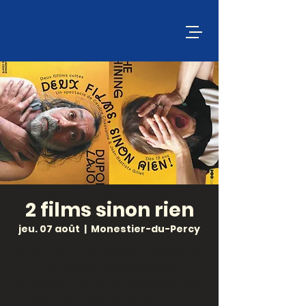
2 films sinon rien
jeu. 07 août
  |  
Monestier-du-Percy
S’appuyant sur les scénarios et les
films, les artistes Cendre
CHASSANNE et Jean-Baptiste GILLET
adaptent deux grands films :