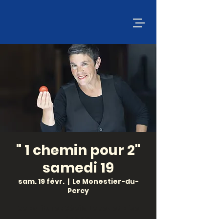
" 1 chemin pour 2"
samedi 19
sam. 19 févr.
  |  
Le Monestier-du-
Percy
Co ­Ecriture : Cécile Lopez et Elise
Desbat