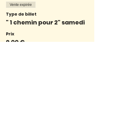
Vente expirée
Type de billet
" 1 chemin pour 2" samedi
Prix
9,00 €
Vente expirée
Type de billet
" 1 chemin pour 2" samedi
Prix
7,00 €